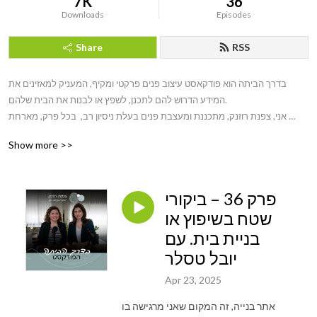
7K
36
Downloads
Episodes
Share
RSS
בדרך הביתה הוא פודקאסט עיצוב פנים פרקטי ומקיף, המעניק למאזינים את 
המידע הדרוש להם לתכנן, לשפץ או לבנות את הבית שלהם.

אני, צפנת רוזנק, מתכננת ומעצבת פנים בעלת ניסיון רב,  בכל פרק, מארחת 
מומחה אחר מתחום עיצוב הפנים (או נושק לו), ויחד אנחנו משתפים את הידע 
Show more >>
והניסיון עם המאזינים.

הפודקאסט מתמקד בכל ההיבטים של תהליך עיצוב הבית הן בהיבטים פרקטיים 
פרק 36 – ביקורי
והן ברגשיים. המאזינים לומדים על נושאים מגוונים, כגון:

שטח בשיפוץ או
+ איך לתכנן את הבית בהתאם לצרכים והתקציב שלכם

+ איך לבחור בעלי מקצוע בתהליך

בניית בית. עם
+ היבטים רגשיים שיש בבית ובתהליך

יובל טסלר
בדרך הביתה הוא הפודקאסט המושלם עבור כל מי שחולם על בית ופוחד 
Apr 23, 2025
מהתהליך או חסרים לו כלים וידע להתמודד עם האתגר

אתר בנייה, זה המקום שאני מרגישה בו
המאזינים לומדים מהמומחים המובילים בתחום ומקבלים את הכלים הדרושים 