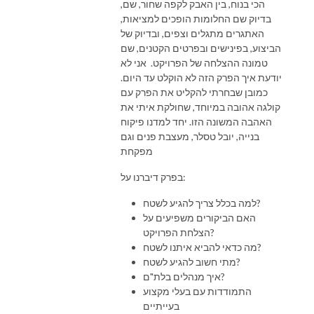
הכי בנוח, בין האבק לקפה שחור, שם,
להם כדי להפוך את החלום שלהם למציאות.

בדיוק שם החלומות הופכים למציאות,
האתגרים מתגלים וצפים, ובדיוק של
התחילו את המסע שלכם לשדרוג הבית שלכם עם בדרך הביתה!
הביצוע, בפינישים ובפרטים הקטנים, שם
טמונה ההצלחה של הפרויקט. אני לא
יודעת איך הפרק הזה לא הוקלט עד היום.
כמובן שבחרתי להקליט את הפרק עם
קולגה אהובה במיוחד, שחולקת איתי את
האהבה המשונה הזו. יחד למדנו פיקוח
בנייה, יובל טסלר, מעצבת פנים וגם
מפקחת
בפרק דיברנו על:
למה בכלל צריך להגיע לשטח?
האם הביקורים משפיעים על
הצלחת הפרויקט?
מה כדאי להביא איתנו לשטח?
מתי חשוב להגיע לשטח?
איך מנהלים בלת"ם?
התמודדות עם בעלי מקצוע
בעייתיים