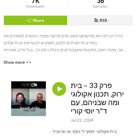
7K
36
Downloads
Episodes
Share
RSS
בדרך הביתה הוא פודקאסט עיצוב פנים פרקטי ומקיף, המעניק למאזינים את 
המידע הדרוש להם לתכנן, לשפץ או לבנות את הבית שלהם.

אני, צפנת רוזנק, מתכננת ומעצבת פנים בעלת ניסיון רב,  בכל פרק, מארחת 
מומחה אחר מתחום עיצוב הפנים (או נושק לו), ויחד אנחנו משתפים את הידע 
Show more >>
והניסיון עם המאזינים.

הפודקאסט מתמקד בכל ההיבטים של תהליך עיצוב הבית הן בהיבטים פרקטיים 
פרק 33 – בית
והן ברגשיים. המאזינים לומדים על נושאים מגוונים, כגון:

ירוק, תכנון אקולוגי
+ איך לתכנן את הבית בהתאם לצרכים והתקציב שלכם

+ איך לבחור בעלי מקצוע בתהליך

ומה שבניהם, עם
+ היבטים רגשיים שיש בבית ובתהליך

ד"ר יוסי קורי
בדרך הביתה הוא הפודקאסט המושלם עבור כל מי שחולם על בית ופוחד 
Jul 22, 2024
מהתהליך או חסרים לו כלים וידע להתמודד עם האתגר

בית אקולוגי יחסוך לי כסף, או יגרום לי
המאזינים לומדים מהמומחים המובילים בתחום ומקבלים את הכלים הדרושים 