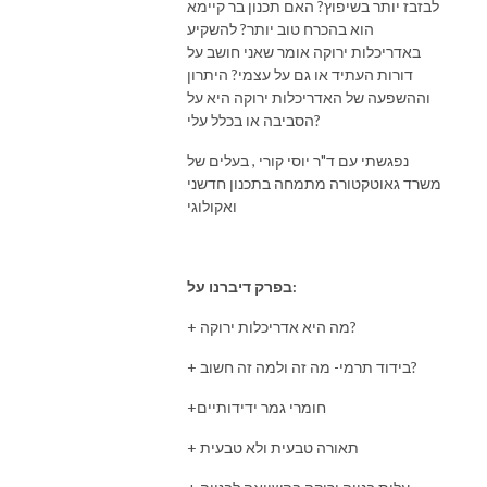
לבזבז יותר בשיפוץ? האם תכנון בר קיימא
להם כדי להפוך את החלום שלהם למציאות.

הוא בהכרח טוב יותר? להשקיע
באדריכלות ירוקה אומר שאני חושב על
התחילו את המסע שלכם לשדרוג הבית שלכם עם בדרך הביתה!
דורות העתיד או גם על עצמי? היתרון
וההשפעה של האדריכלות ירוקה היא על
הסביבה או בכלל עלי?
נפגשתי עם ד"ר יוסי קורי , בעלים של
משרד גאוטקטורה מתמחה בתכנון חדשני
ואקולוגי
בפרק דיברנו על:
+ מה היא אדריכלות ירוקה?
+ בידוד תרמי- מה זה ולמה זה חשוב?
+חומרי גמר ידידותיים
+ תאורה טבעית ולא טבעית